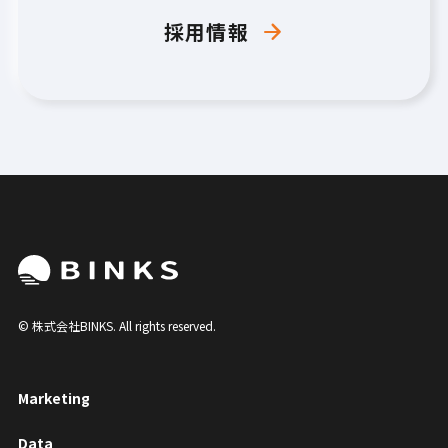
採用情報
arrow_forward
© 株式会社BINKS. All rights reserved.
Marketing
Data